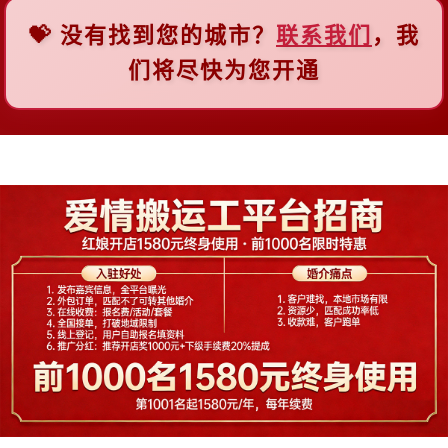
💝 没有找到您的城市？
联系我们
，我
F
们将尽快为您开通
佛山
福州
抚顺
阜新
G
广州
贵阳
桂林
H