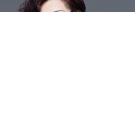
N
南京
宁波
南通
南充
内江
南平
宁德
南阳
南昌
南宁
P
莆田
盘锦