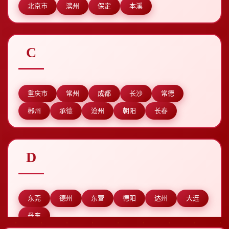
北京市
滨州
保定
本溪
C
重庆市
常州
成都
长沙
常德
郴州
承德
沧州
朝阳
长春
D
东莞
德州
东营
德阳
达州
大连
丹东