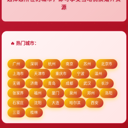
源
🔥 热门城市：
广州
深圳
杭州
南京
苏州
北京市
上海市
天津市
重庆市
宁波
温州
无锡
济南
青岛
成都
武汉
长沙
张家界
福州
厦门
泉州
郑州
洛阳
石家庄
沈阳
大连
哈尔滨
西安
三亚
桂林