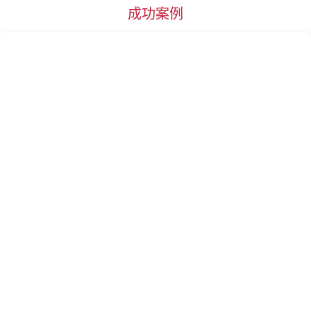
成功案例
杭州
惠州
湖州
淮安
菏泽
黄石
黄冈
衡阳
邯郸
衡水
哈尔滨
合肥
海口
呼和浩特
J
江门
嘉兴
金华
济南
济宁
荆州
焦作
锦州
K