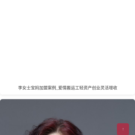
开封
昆明
L
丽水
连云港
临沂
聊城
泸州
乐山
龙岩
洛阳
廊坊
辽阳
兰州
拉萨
李女士宝妈加盟案例_爱情搬运工轻资产创业灵活增收
M
↑
茂名
绵阳