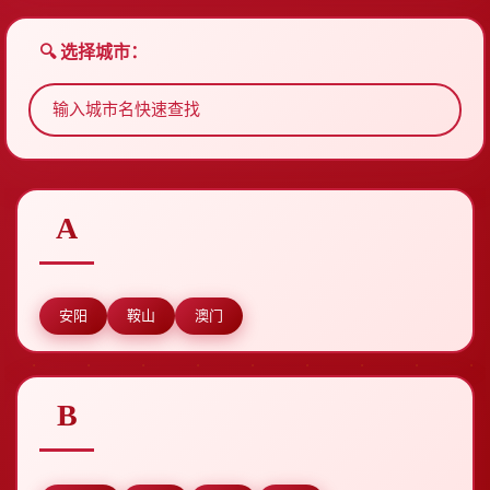
🔍 选择城市：
A
安阳
鞍山
澳门
B