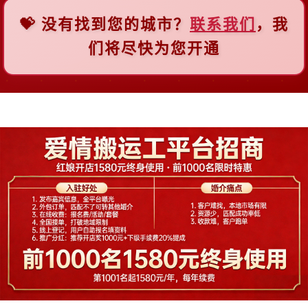
💝 没有找到您的城市？
联系我们
，我
F
们将尽快为您开通
佛山
福州
抚顺
阜新
G
广州
贵阳
桂林
H