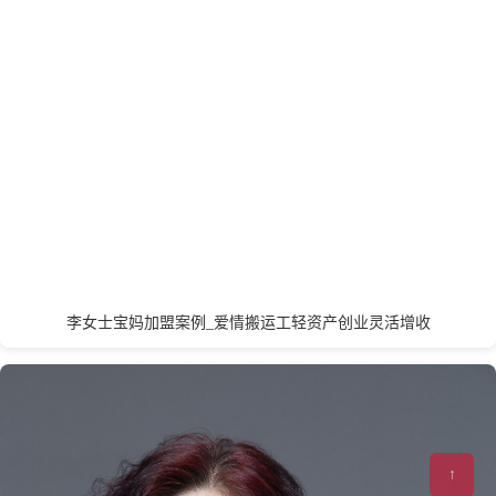
开封
昆明
L
丽水
连云港
临沂
聊城
泸州
乐山
龙岩
洛阳
廊坊
辽阳
兰州
拉萨
李女士宝妈加盟案例_爱情搬运工轻资产创业灵活增收
M
↑
茂名
绵阳