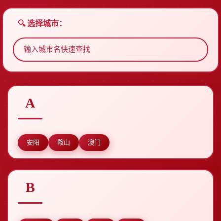
🔍 选择城市：
A
安阳
鞍山
澳门
B