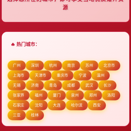
源
🔥 热门城市：
广州
深圳
杭州
南京
苏州
北京市
上海市
天津市
重庆市
宁波
温州
无锡
济南
青岛
成都
武汉
长沙
张家界
福州
厦门
泉州
郑州
洛阳
石家庄
沈阳
大连
哈尔滨
西安
三亚
桂林