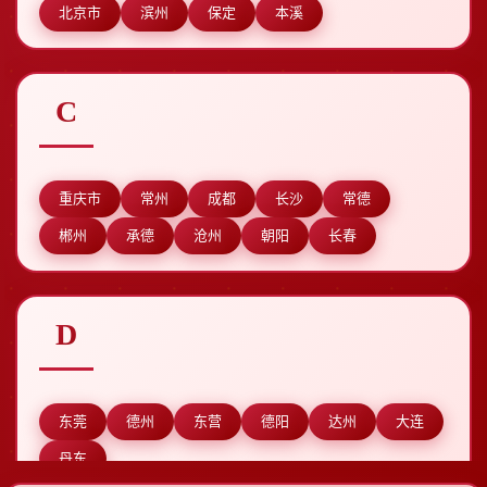
北京市
滨州
保定
本溪
C
重庆市
常州
成都
长沙
常德
郴州
承德
沧州
朝阳
长春
D
东莞
德州
东营
德阳
达州
大连
丹东