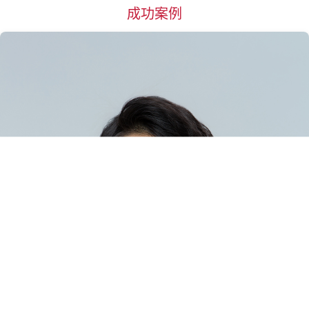
成功案例
杭州
惠州
湖州
淮安
菏泽
黄石
黄冈
衡阳
邯郸
衡水
哈尔滨
合肥
海口
呼和浩特
J
江门
嘉兴
金华
济南
济宁
荆州
焦作
锦州
K