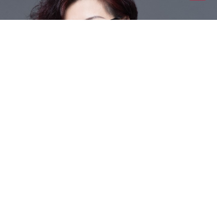
N
南京
宁波
南通
南充
内江
南平
宁德
南阳
南昌
南宁
P
莆田
盘锦