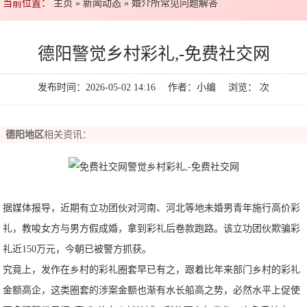
当前位置：
主页
»
新闻动态
»
婚介所常见问题解答
德阳警觉乡村彩礼,-免费社交网
发布时间：2026-05-02 14:16 作者：小编 浏览：
次
德阳地区
相关资讯：
据媒体报导，近期有立功团伙对河南、河北等地未婚男青年施行高价彩
礼，教唆女方与男方假成婚，拿到彩礼后卷款跑路。该立功团伙欺骗彩
礼近150万元，今朝已被警方抓获。
究竟上，发作在乡村的彩礼圈套早已有之，跟着比年来部门乡村的彩礼
金额高企，这类圈套的涉案金额也渐有水长船高之势，必然水平上促使