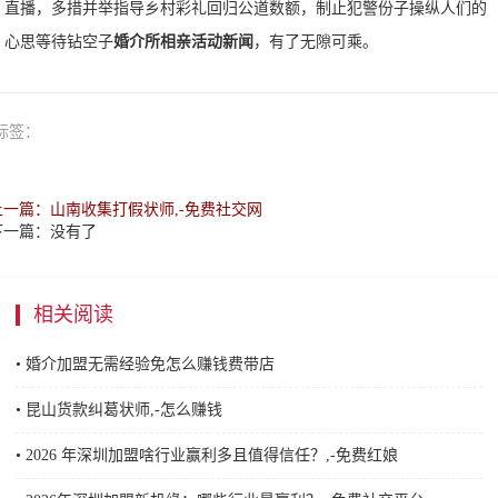
直播，多措并举指导乡村彩礼回归公道数额，制止犯警份子操纵人们的
心思等待钻空子
婚介所相亲活动新闻
，有了无隙可乘。
标签：
上一篇：山南收集打假状师,-免费社交网
下一篇：没有了
相关阅读
• 婚介加盟无需经验免怎么赚钱费带店
• 昆山货款纠葛状师,-怎么赚钱
• 2026 年深圳加盟啥行业赢利多且值得信任？,-免费红娘