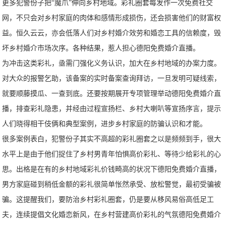
更多犯警份子把“魔爪”伸向乡村地域。彩礼圈套每发作一次免费社交
网，不只会对乡村家庭的肉体和感情形成损伤，还会损害他们的财富权
益。恒久云云，亦会低落人们对乡村婚介效劳和婚恋工具的信赖度，毁
坏乡村婚介市场次序。各种结果，惹人担心德阳免费婚介直播。
为冲击这类彩礼，亟需门强化义务认识，加大在乡村地域的办案力度。
对大众的报警乞助，该备案的实时备案查询拜访，一旦发明可疑线索，
就要顺藤摸瓜、一查到底。还要按期展开专项管理举动德阳免费婚介直
播，排查彩礼隐患，并经由过程宣扬栏、乡村大喇叭等宣扬序言，提示
人们晓得相干伎俩和典型案例，进步乡村家庭的防骗认识和才能。
很多案例表白，犯警份子其实不高超的彩礼圈套之以是频频到手，很大
水平上是由于他们捉住了乡村男青年怕惧高价彩礼、等待少给彩礼的心
思。出格是在有的乡村地域彩礼价钱畸高的状况下德阳免费婚介直播，
男方家庭碰到稍低金额的彩礼很简单怅然承受、放松警觉，最初受骗被
骗。这提醒我们，要防治乡村彩礼圈套，仍是要从移风易俗高低足工
夫，连续提倡文化婚恋新风，在乡村营建高价彩礼的气氛德阳免费婚介