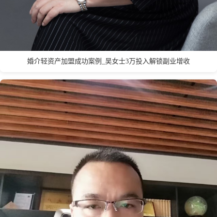
Q
衢州
青岛
泉州
秦皇岛
婚介轻资产加盟成功案例_吴女士3万投入解锁副业增收
S
深圳
苏州
上海市
汕头
绍兴
宿迁
十堰
三明
石家庄
沈阳
三亚
T