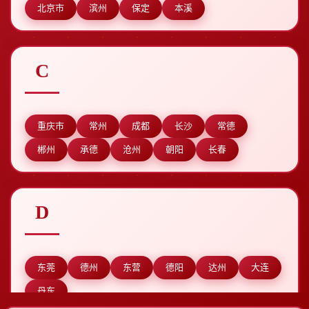
北京市
滨州
保定
本溪
C
重庆市
常州
成都
长沙
常德
郴州
承德
沧州
朝阳
长春
D
东莞
德州
东营
德阳
达州
大连
丹东