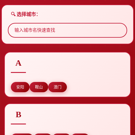
🔍 选择城市：
A
安阳
鞍山
澳门
B