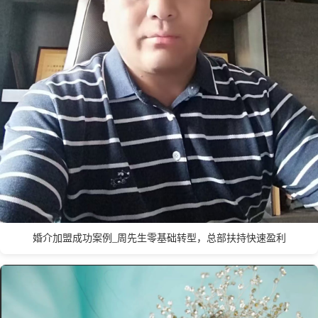
天津市
台州
泰州
泰安
唐山
铁岭
太原
台北
W
温州
无锡
潍坊
威海
武汉
乌鲁木齐
婚介加盟成功案例_周先生零基础转型，总部扶持快速盈利
X