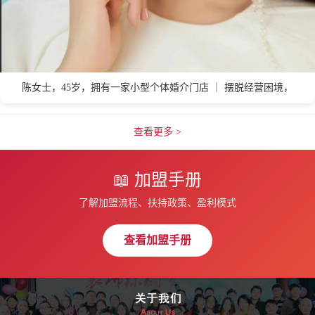
淄博
枣庄
自贡
张家界
株洲
漳州
郑州
张家口
陈女士，45岁，拥有一家小型个体婚介门店 ｜ 摆脱经营困境，
查看更多 >
📖 加盟手册
了解加盟流程、扶持政策、盈利模式
查看加盟手册