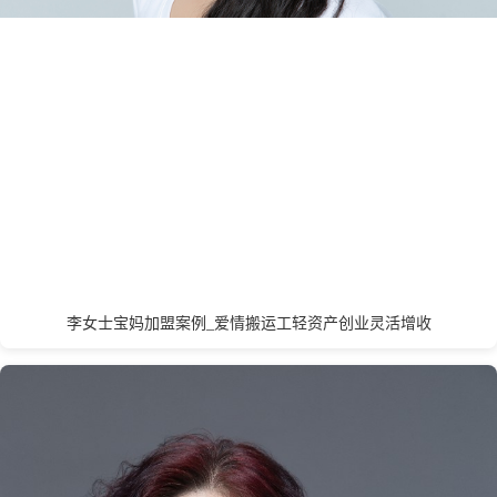
开封
昆明
L
丽水
连云港
临沂
聊城
泸州
乐山
龙岩
洛阳
廊坊
辽阳
兰州
拉萨
李女士宝妈加盟案例_爱情搬运工轻资产创业灵活增收
M
茂名
绵阳