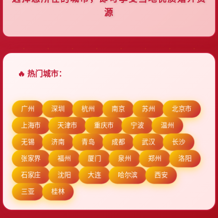
源
🔥 热门城市：
广州
深圳
杭州
南京
苏州
北京市
上海市
天津市
重庆市
宁波
温州
无锡
济南
青岛
成都
武汉
长沙
张家界
福州
厦门
泉州
郑州
洛阳
石家庄
沈阳
大连
哈尔滨
西安
三亚
桂林