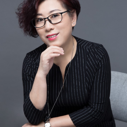
N
南京
宁波
南通
南充
内江
南平
宁德
南阳
南昌
南宁
P
莆田
盘锦