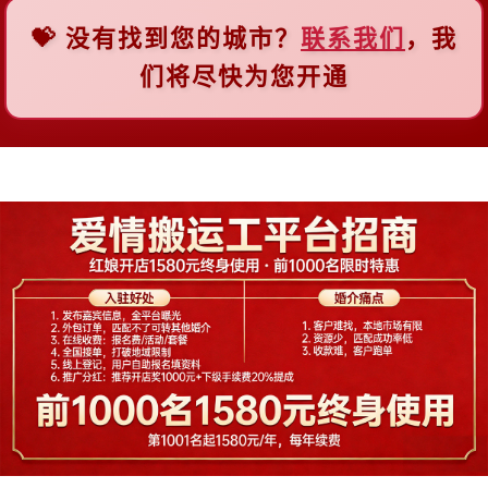
💝 没有找到您的城市？
联系我们
，我
F
们将尽快为您开通
佛山
福州
抚顺
阜新
G
广州
贵阳
桂林
H