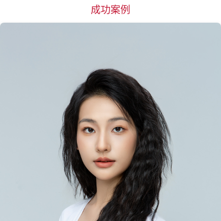
成功案例
杭州
惠州
湖州
淮安
菏泽
黄石
黄冈
衡阳
邯郸
衡水
哈尔滨
合肥
海口
呼和浩特
J
江门
嘉兴
金华
济南
济宁
荆州
焦作
锦州
K