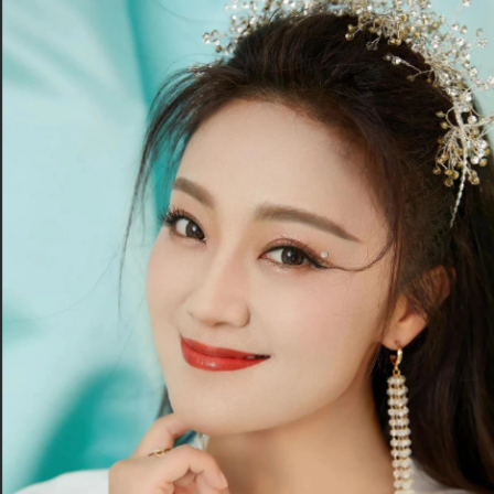
徐州
襄阳
孝感
湘潭
厦门
新乡
许昌
邢台
西安
西宁
香港
Y
扬州
盐城
烟台
宜宾
宜昌
岳阳
营口
银川
Z
珠海
中山
湛江
肇庆
舟山
镇江