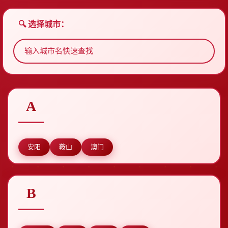
🔍 选择城市：
A
安阳
鞍山
澳门
B