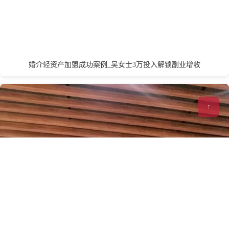
Q
衢州
青岛
泉州
秦皇岛
婚介轻资产加盟成功案例_吴女士3万投入解锁副业增收
S
↑
深圳
苏州
上海市
汕头
绍兴
宿迁
十堰
三明
石家庄
沈阳
三亚
T