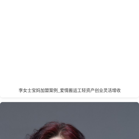
开封
昆明
L
丽水
连云港
临沂
聊城
泸州
乐山
龙岩
洛阳
廊坊
辽阳
兰州
拉萨
李女士宝妈加盟案例_爱情搬运工轻资产创业灵活增收
M
茂名
绵阳