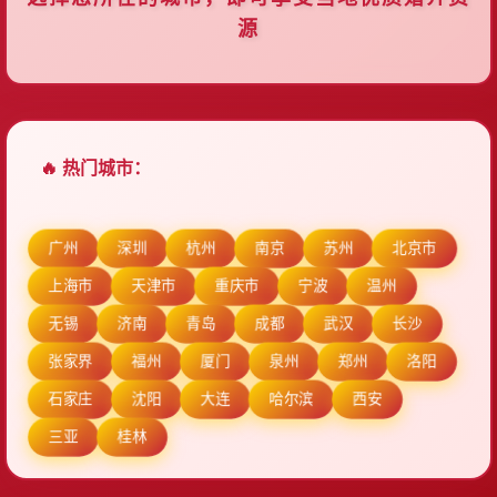
源
🔥 热门城市：
广州
深圳
杭州
南京
苏州
北京市
上海市
天津市
重庆市
宁波
温州
无锡
济南
青岛
成都
武汉
长沙
张家界
福州
厦门
泉州
郑州
洛阳
石家庄
沈阳
大连
哈尔滨
西安
三亚
桂林