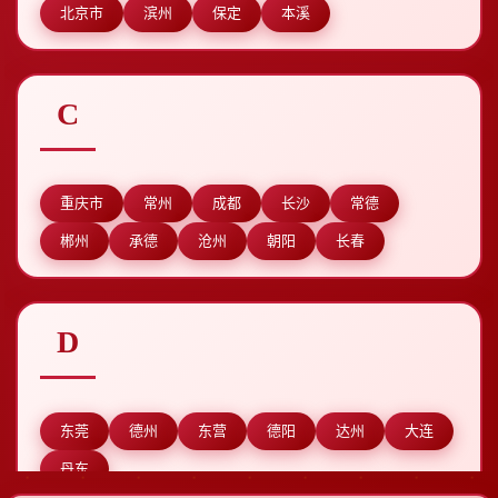
北京市
滨州
保定
本溪
C
重庆市
常州
成都
长沙
常德
郴州
承德
沧州
朝阳
长春
D
东莞
德州
东营
德阳
达州
大连
丹东