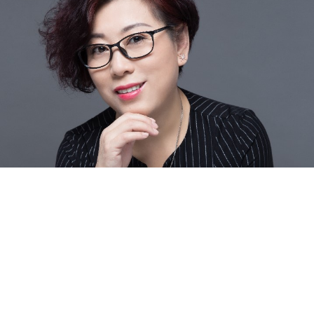
N
南京
宁波
南通
南充
内江
南平
宁德
南阳
南昌
南宁
P
莆田
盘锦