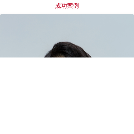
成功案例
杭州
惠州
湖州
淮安
菏泽
黄石
黄冈
衡阳
邯郸
衡水
哈尔滨
合肥
海口
呼和浩特
J
江门
嘉兴
金华
济南
济宁
荆州
焦作
锦州
K