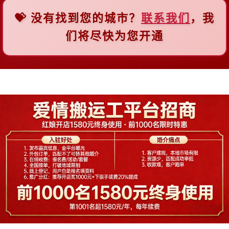
💝 没有找到您的城市？
联系我们
，我
F
们将尽快为您开通
佛山
福州
抚顺
阜新
G
广州
贵阳
桂林
H