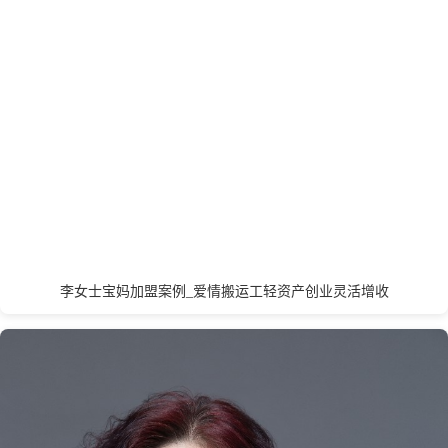
开封
昆明
L
丽水
连云港
临沂
聊城
泸州
乐山
龙岩
洛阳
廊坊
辽阳
兰州
拉萨
李女士宝妈加盟案例_爱情搬运工轻资产创业灵活增收
M
茂名
绵阳