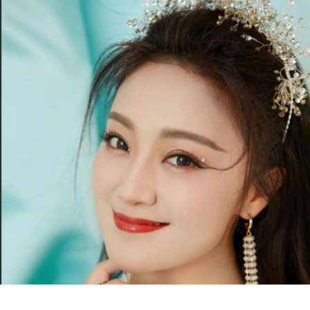
徐州
襄阳
孝感
湘潭
厦门
新乡
许昌
邢台
西安
西宁
香港
Y
扬州
盐城
烟台
宜宾
宜昌
岳阳
营口
银川
Z
珠海
中山
湛江
肇庆
舟山
镇江