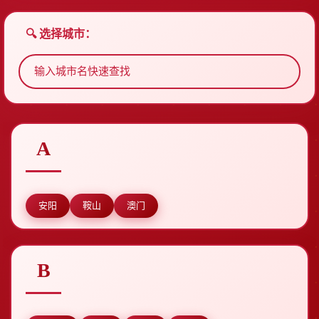
🔍 选择城市：
A
安阳
鞍山
澳门
B