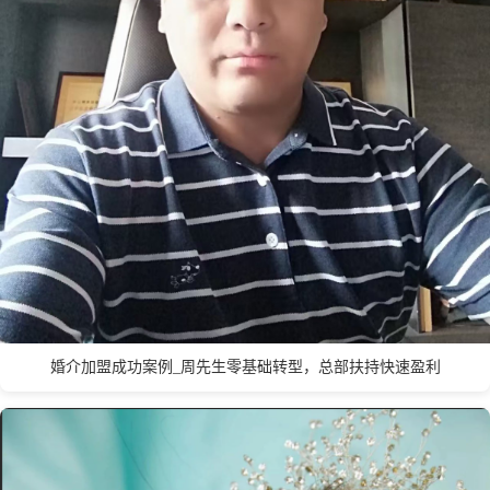
天津市
台州
泰州
泰安
唐山
铁岭
太原
台北
W
温州
无锡
潍坊
威海
武汉
乌鲁木齐
婚介加盟成功案例_周先生零基础转型，总部扶持快速盈利
X