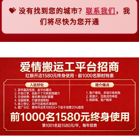
💝 没有找到您的城市？
联系我们
，我
F
们将尽快为您开通
佛山
福州
抚顺
阜新
G
广州
贵阳
桂林
H