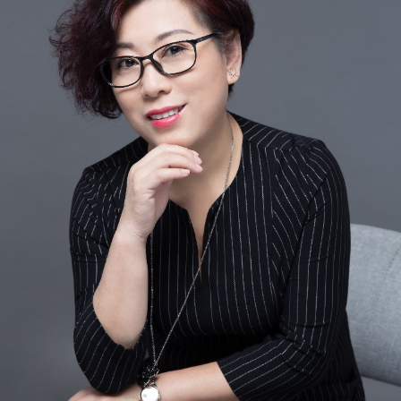
N
南京
宁波
南通
南充
内江
南平
宁德
南阳
南昌
南宁
P
莆田
盘锦