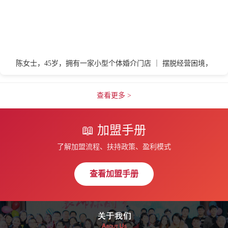
淄博
枣庄
自贡
张家界
株洲
漳州
郑州
张家口
陈女士，45岁，拥有一家小型个体婚介门店 ｜ 摆脱经营困境，
查看更多 >
📖 加盟手册
了解加盟流程、扶持政策、盈利模式
查看加盟手册