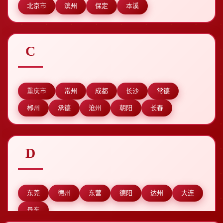
北京市
滨州
保定
本溪
C
重庆市
常州
成都
长沙
常德
郴州
承德
沧州
朝阳
长春
D
东莞
德州
东营
德阳
达州
大连
丹东