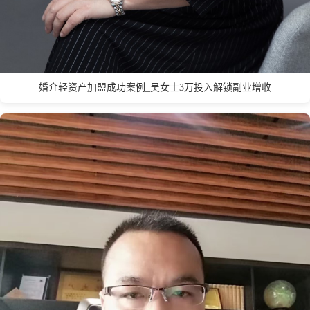
Q
衢州
青岛
泉州
秦皇岛
婚介轻资产加盟成功案例_吴女士3万投入解锁副业增收
S
深圳
苏州
上海市
汕头
绍兴
宿迁
十堰
三明
石家庄
沈阳
三亚
T