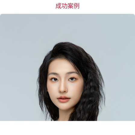
成功案例
杭州
惠州
湖州
淮安
菏泽
黄石
黄冈
衡阳
邯郸
衡水
哈尔滨
合肥
海口
呼和浩特
J
江门
嘉兴
金华
济南
济宁
荆州
焦作
锦州
K