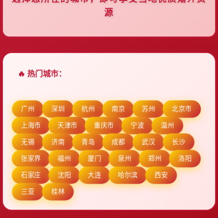
源
🔥 热门城市：
广州
深圳
杭州
南京
苏州
北京市
上海市
天津市
重庆市
宁波
温州
无锡
济南
青岛
成都
武汉
长沙
张家界
福州
厦门
泉州
郑州
洛阳
石家庄
沈阳
大连
哈尔滨
西安
三亚
桂林