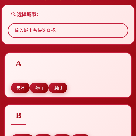
🔍 选择城市：
A
安阳
鞍山
澳门
B