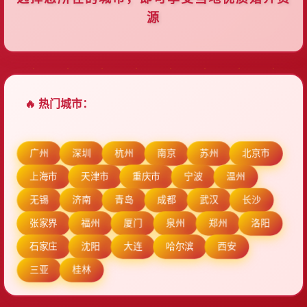
源
🔥 热门城市：
广州
深圳
杭州
南京
苏州
北京市
上海市
天津市
重庆市
宁波
温州
无锡
济南
青岛
成都
武汉
长沙
张家界
福州
厦门
泉州
郑州
洛阳
石家庄
沈阳
大连
哈尔滨
西安
三亚
桂林