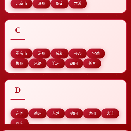
北京市
滨州
保定
本溪
C
重庆市
常州
成都
长沙
常德
郴州
承德
沧州
朝阳
长春
D
东莞
德州
东营
德阳
达州
大连
丹东