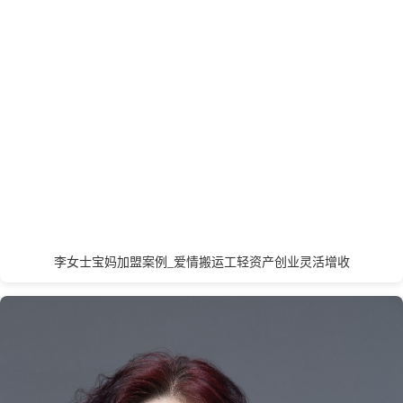
开封
昆明
L
丽水
连云港
临沂
聊城
泸州
乐山
龙岩
洛阳
廊坊
辽阳
兰州
拉萨
李女士宝妈加盟案例_爱情搬运工轻资产创业灵活增收
M
茂名
绵阳