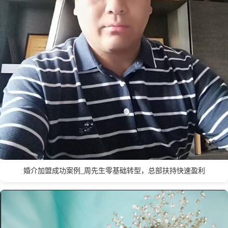
天津市
台州
泰州
泰安
唐山
铁岭
太原
台北
W
温州
无锡
潍坊
威海
武汉
乌鲁木齐
婚介加盟成功案例_周先生零基础转型，总部扶持快速盈利
X