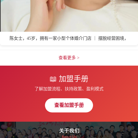
淄博
枣庄
自贡
张家界
株洲
漳州
郑州
张家口
陈女士，45岁，拥有一家小型个体婚介门店 ｜ 摆脱经营困境，
查看更多 >
📖 加盟手册
了解加盟流程、扶持政策、盈利模式
查看加盟手册