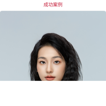
成功案例
杭州
惠州
湖州
淮安
菏泽
黄石
黄冈
衡阳
邯郸
衡水
哈尔滨
合肥
海口
呼和浩特
J
江门
嘉兴
金华
济南
济宁
荆州
焦作
锦州
K