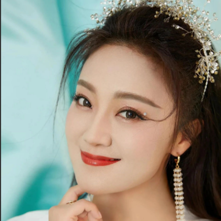
徐州
襄阳
孝感
湘潭
厦门
新乡
许昌
邢台
西安
西宁
香港
Y
扬州
盐城
烟台
宜宾
宜昌
岳阳
营口
银川
Z
珠海
中山
湛江
肇庆
舟山
镇江