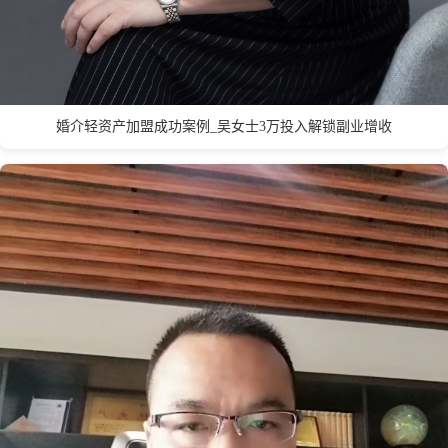
Q
衢州
青岛
泉州
秦皇岛
婚介轻资产加盟成功案例_吴女士3万投入解锁副业增收
S
深圳
苏州
上海市
汕头
绍兴
宿迁
十堰
三明
石家庄
沈阳
三亚
T