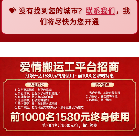
💝 没有找到您的城市？
联系我们
，我
F
们将尽快为您开通
佛山
福州
抚顺
阜新
G
广州
贵阳
桂林
H