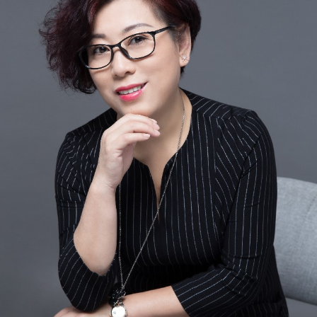
N
南京
宁波
南通
南充
内江
南平
宁德
南阳
南昌
南宁
P
莆田
盘锦