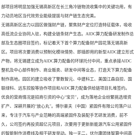
部项目将明显加强无锡高新区在长三角冷链物流收集中的关键功用，有
力动员地区当代效劳业能级提拔与财产链生态完美。
无锡高新区出力以园区做强财产链，聚焦财产定位打造特征载体，吸收
高低流企业协同入驻，构建全链条财产生态。AIDC算力配备研发制作总
部及生态圈项目签约，标记着天下首个算力配备财产园花落无锡高新
区。项目将次要消费以预制化模块情势、即插即用的新型AIDC建立形式
产物，将无锡建立成为AIDC算力配备的环球托付中间，重点承接AIDC
整机及中心部件制作、商业贩卖、研发中间等业态，打造天下算力配备
制作高地。园区的建立吸收了擎数智元、中建科工、美国江森自控、国
联绿科、远东控股等协作项目和AIDC算力配备供给链项目扎堆签约。
优良的营商情况是招商引资的中心“宝贝”，成为落地企业纷繁挑选增资
扩产、深耕开展的“放心丸”。博尔豪夫（中国）紧固件有限公司落户以
来，专注于汽车与产业范畴的高端紧固件及装配手艺研发消费，前不
久，公司签约再投资超亿元项目，次要用于更新新能源汽车公用紧固件
的智能制作消费线及相干研发举动。独一无二，伏尔康团体智算中间高