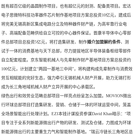
既有超百亿级的晶圆制作项目，也有超亿元的封测、配备类项目。宏达
电子思微特科技功率器件芯片制作基地项目方案总投资10亿元，建成后
将完美无锡高新区集成电路分立及特种器件财产链，为高牢靠行业电
子、高端配备范畴供给自立可控的中心器件保证。晋康半导体中心零部
件总部项目总投资5亿元，将打造集研发、制作
婚介加盟解约条件
、测
试于一体的消费基地与天下总部，尽力提拔地区半导体装备枢纽零部件
自立配套程度。京东智能机械人与先辈制作财产基地项目方案总投资约
100亿元，计划建立“两园一基地三中间”，将构建构成先辈制作与消费效
劳互相赋能的完好生态，强力牵引无锡机械人财产开展，助力无锡打形
成为长三角地域机械人财产立异开展的中心承载区。
绿色出行和效劳业范畴总部项目一样亮点纷呈怎么加盟。MOVION微出
行环球总部项目打造集研发、营销、仓储于一体的环球运营中间，笼盖
全场景智能出行处理计划。EZI本钱计谋投资参谋David Khan暗示：“项
目专注于全系列新能源微出行产物的研发、测试及仓储，力图成为环球
新能源微出行的主要重生力气和智能制作基地。”瑞云冷链长三角地区总