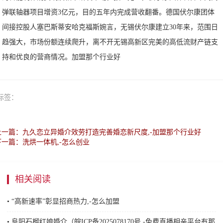
弹联轴器项目增资3亿元，目的五年内完成营收翻番。德国伏尔康团体
间接控股人塞巴斯蒂安哈克福斯婉言，无锡伏尔康建立30年来，范围日
趋强大，市场份额连续爬升，离不开无锡高新区完美的高低流财产链支
持和优良的营商情况。
加盟那个行业好
标签：
上一篇：九久恋立异婚介效劳打造完善婚恋新尺度,-加盟那个行业好
下一篇：洗烘一体机,-怎么创业
相关阅读
• “高新速率”彰显招商热力,-怎么加盟
• 阜阳石榴红娘婚介（皖ICP备2025078170号,-免费直播相亲平台有那