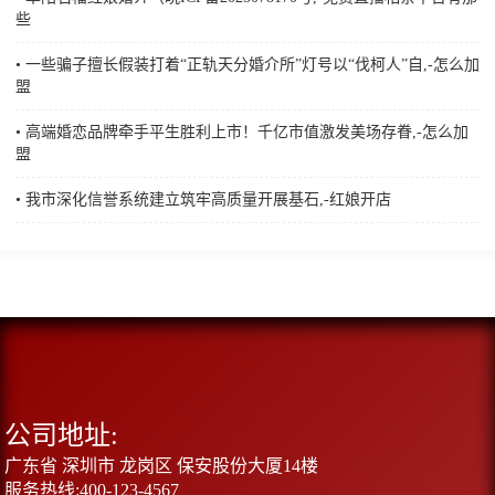
些
• 一些骗子擅长假装打着“正轨天分婚介所”灯号以“伐柯人”自,-怎么加
盟
• 高端婚恋品牌牵手平生胜利上市！千亿市值激发美场存眷,-怎么加
盟
• 我市深化信誉系统建立筑牢高质量开展基石,-红娘开店
公司地址:
广东省 深圳市 龙岗区 保安股份大厦14楼
服务热线:400-123-4567