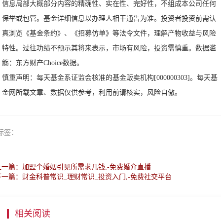
信息局部大概部分内容的精确性、实在性、完好性，不组成本公司任何
保举或包管。基金详细信息以办理人相干通告为准。投资者投资前需认
真浏览《基金条约》、《招募仿单》等法令文件，理解产物收益与风险
特性。过往功绩不预示其将来表示，市场有风险，投资需慎重。数据滥
觞：东方财产Choice数据。
慎重声明：每天基金系证监会核准的基金贩卖机构[000000303]。每天基
金网所载文章、数据仅供参考，利用前请核实，风险自傲。
标签：
上一篇：加盟个婚姻引见所需求几钱,-免费婚介直播
下一篇：财金科普常识_理财常识_投资入门,-免费社交平台
相关阅读