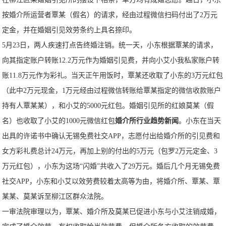
按婚介所运营者覃某（假名）的请求，经由过程微信扫码付出了2万元
定金，并在婚姻引见效劳条约上具名捺印。
5月23日，两人疾速打点告终婚注销。统一天，小东根据覃某的请求，
向其指定账户转账12.2万元作为婚姻引见费，并向小艾小我私家账户转
账11.8万元作为彩礼。当天正午用饭时，覃某还收取了小东的3万元红包
（此中2万元现金，1万元经由过程微信转账给覃某指定的微信收款账户
持有人覃某某），和小艾的5000元红包。婚姻引见所的红娘莫某（假
名）也收取了小艾的1000元微信红包
婚介所行业趋势新闻
。小东在当天
出具的许诺书中确认无锡免费社交APP，志愿付出给婚介所的引见费和
女方彩礼费总计24万元，再加上别的付出的5万元（包罗2万元定金、3
万元红包），小东为这场“闪婚”共收入了29万元。婚后几个月无锡免费
社交APP，小东和小艾以效劳费较着太高等为由，将婚介所、覃某、覃
某某、莫某诉至柳江区群众法院。
一审法院审理以为，覃某、婚介所及莫某已促进小东与小艾注销成婚，