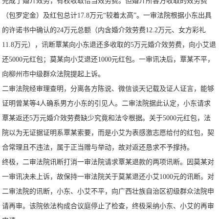
完成了婚介效劳，有权收取恰当效劳费。但婚介所各方收取的效劳费
（包罗定金）及红包总计17.8万元“较着太高”。一审法院根据小东出具
的许诺书中确认的24万元总额（内含婚介效劳费12.2万元、女方彩礼
11.8万元），讯断覃某向小东退还多收取的5万元婚介效劳费，向小艾退
还5000元红包；莫某向小艾退还1000元红包。一审讯决后，覃某不平，
向柳州市中级群众法院提起上诉。
二审法院经审理查明，分离各方陈说、微信谈天记载及证人证言，能够
证明曾某等4人确系男方小东的引见人。二审法院据此认定，小东请求
覃某返还5万元婚介效劳费缺少究竟和法令根据。关于5000元红包，法
院以为无证据证明系覃某索要，而是小艾为表感激志愿给付的红包，契
合常理且不违法，属于正当赠与举动，故对返还恳求不予撑持。
终极，二审法院讯断打消一审法院请求覃某退款的两项讯断。因莫某对
一审讯决未上诉，故保持一审法院关于莫某退还小艾1000元的讯断。对
二审法院的讯断，小东、小艾不平，向广西壮族自治区初级群众法院申
请再审。该院依法构成合议庭停止了检查，终极采纳小东、小艾的再审