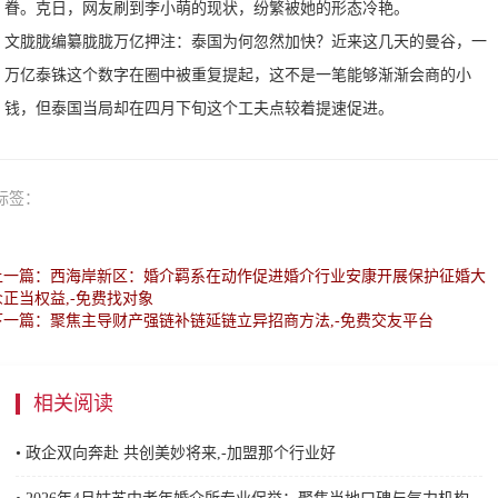
眷。克日，网友刷到李小萌的现状，纷繁被她的形态冷艳。
文胧胧编纂胧胧万亿押注：泰国为何忽然加快？近来这几天的曼谷，一
万亿泰铢这个数字在圈中被重复提起，这不是一笔能够渐渐会商的小
钱，但泰国当局却在四月下旬这个工夫点较着提速促进。
标签：
上一篇：西海岸新区：婚介羁系在动作促进婚介行业安康开展保护征婚大
众正当权益,-免费找对象
下一篇：聚焦主导财产强链补链延链立异招商方法,-免费交友平台
相关阅读
• 政企双向奔赴 共创美妙将来,-加盟那个行业好