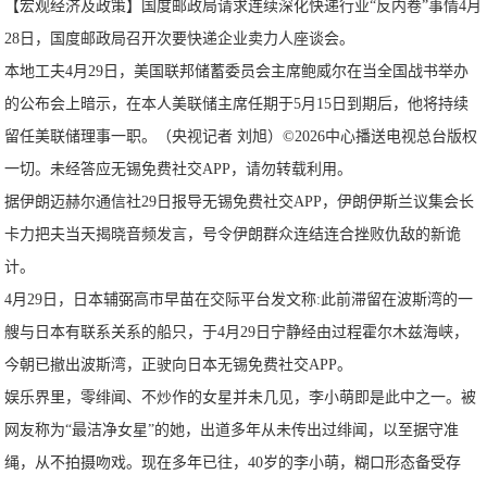
【宏观经济及政策】国度邮政局请求连续深化快递行业“反内卷”事情4月
28日，国度邮政局召开次要快递企业卖力人座谈会。
本地工夫4月29日，美国联邦储蓄委员会主席鲍威尔在当全国战书举办
的公布会上暗示，在本人美联储主席任期于5月15日到期后，他将持续
留任美联储理事一职。（央视记者 刘旭）©2026中心播送电视总台版权
一切。未经答应无锡免费社交APP，请勿转载利用。
据伊朗迈赫尔通信社29日报导无锡免费社交APP，伊朗伊斯兰议集会长
卡力把夫当天揭晓音频发言，号令伊朗群众连结连合挫败仇敌的新诡
计。
4月29日，日本辅弼高市早苗在交际平台发文称:此前滞留在波斯湾的一
艘与日本有联系关系的船只，于4月29日宁静经由过程霍尔木兹海峡，
今朝已撤出波斯湾，正驶向日本无锡免费社交APP。
娱乐界里，零绯闻、不炒作的女星并未几见，李小萌即是此中之一。被
网友称为“最洁净女星”的她，出道多年从未传出过绯闻，以至据守准
绳，从不拍摄吻戏。现在多年已往，40岁的李小萌，糊口形态备受存