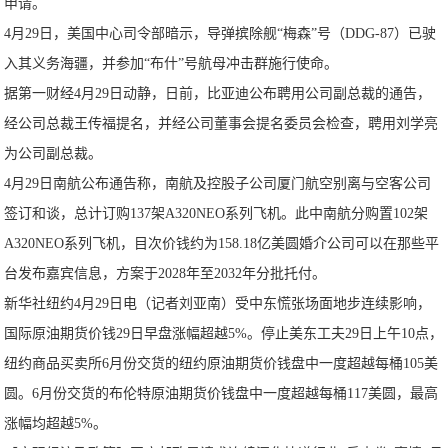
申请。
4月29日，美国中心司令部暗示，导弹摈除舰“梅森”号（DDG-87）已驶
入其义务海疆，并参加“布什”号航母冲击群施行使命。
据第一财经4月29日动静，日前，比亚迪公布聘用公司副总裁的通告，
经公司总裁王传福提名，并经公司董事会提名委员会检查，聘用刘学亮
为公司副总裁。
4月29日南航公布通告称，南航及控股子公司厦门航空别离与空客公司
签订和谈，总计订购137架A320NEO系列飞机。此中南航分购置102架
A320NEO系列飞机，目次价钱约为158.18亿美圆婚介公司可以在那些平
台发布嘉宾信息，方案于2028年至2032年分批托付。
新华社纽约4月29日电（记者刘亚南）受中东慌张场面地步连续影响，
国际原油期货价钱29日早盘涨幅超越5%。停止美东工夫29日上午10点，
纽约商品买卖所6月份交货的纽约原油期货价钱盘中一度超越每桶105美
圆。6月份交货的布伦特原油期货价钱盘中一度超越每桶117美圆，最高
涨幅均超越5%。