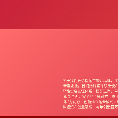
茂名
绵阳
N
南京
宁波
南通
南充
关于我们爱情搬运工婚介品牌，注
P
新型企业。我们始终坚守双重使命
严格实名认证体系，搭配生肖、星
都能全面、安全地了解对方，真
姻”为初心，创新婚介运营模式
焦轻资产创业赋能，每年创造百万
莆田
盘锦