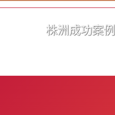
开封
昆明
株洲成功案
L
丽水
连云港
临沂
聊城
M