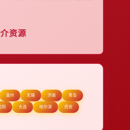
婚介资源
温州
无锡
济南
青岛
沈阳
大连
哈尔滨
西安