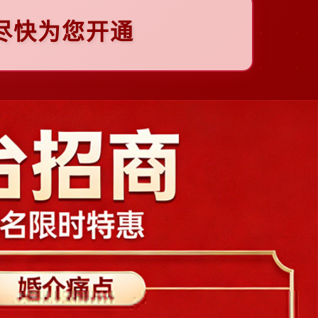
尽快为您开通
下
一
张