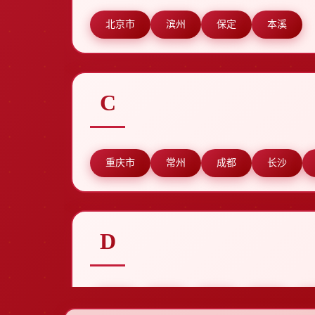
北京市
滨州
保定
本溪
C
重庆市
常州
成都
长沙
D
东莞
德州
东营
德阳