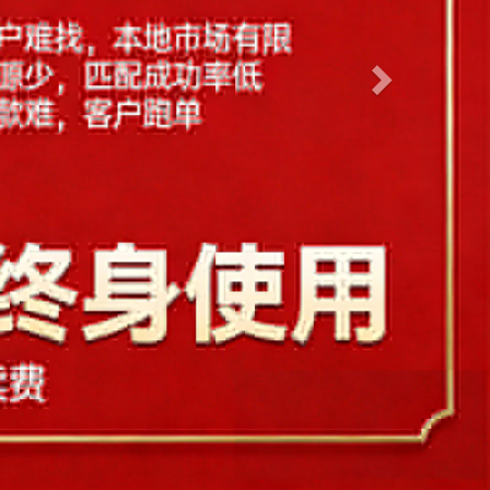
尔滨
合肥
海口
呼和浩特