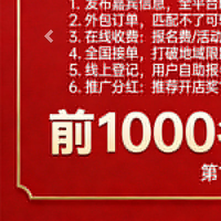
H
杭州
惠州
湖州
淮安
J
江门
嘉兴
金华
济南
K