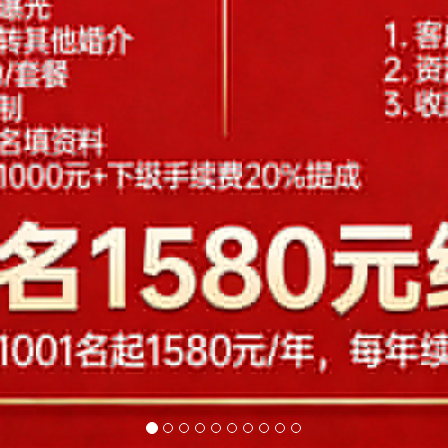
菏泽
黄石
黄冈
衡阳
邯郸
衡水
哈
济宁
荆州
焦作
锦州