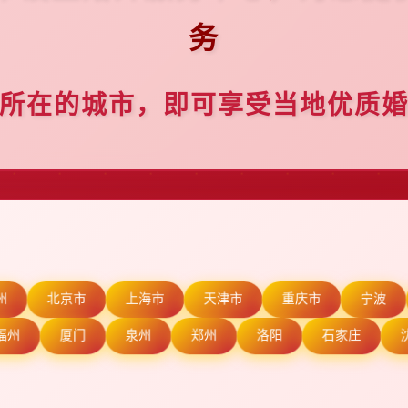
务
所在的城市，即可享受当地优质
州
北京市
上海市
天津市
重庆市
宁波
福州
厦门
泉州
郑州
洛阳
石家庄