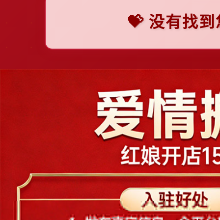
💝 没有找
F
上
佛山
福州
抚顺
阜新
一
张
G
广州
贵阳
桂林