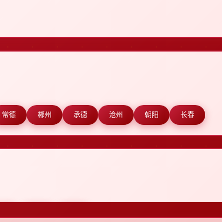
常德
郴州
承德
沧州
朝阳
长春
达州
大连
丹东