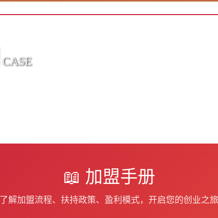
例
CASE
泸州
乐山
龙岩
洛阳
廊坊
辽阳
📖 加盟手册
了解加盟流程、扶持政策、盈利模式，开启您的创业之