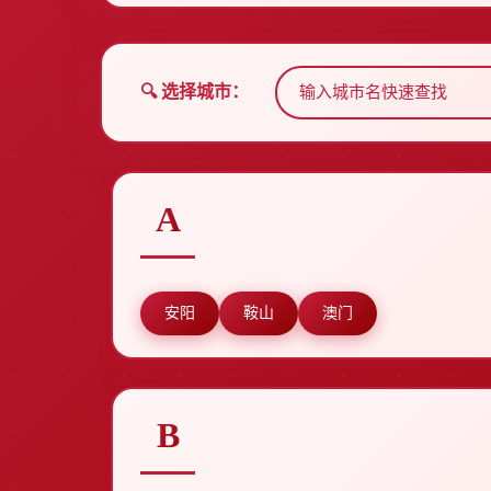
🔍 选择城市：
A
安阳
鞍山
澳门
B