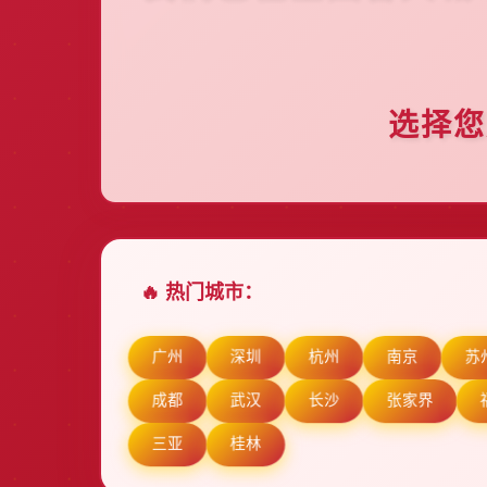
选择您
🔥 热门城市：
广州
深圳
杭州
南京
苏
成都
武汉
长沙
张家界
三亚
桂林