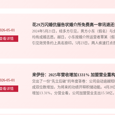
花29万闪婚伉俪告状婚介所免费高一审讯退还
026-05-01
2024年5月21日，经多方引见，男方小东（假名
均有成婚志愿。越日，小东按婚介所运营者覃某（假
查看详情
引见效劳条约上具名捺印。5月23日，两人疾速打点
来伊份：2025年营收增加1331% 加盟营业重
026-05-01
交出了一份“先立后破”的年度答卷：公司自动逾越
成双位数增加，为将来的功绩开释积储动能。4月28日晚
查看详情
增加13.31%，分营业看，公司加盟营业支出15.58亿，同