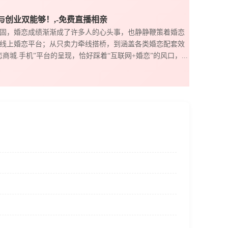
与创业双能够！,-免费直播相亲
固，婚恋成绩渐渐成了许多人的心头事，也静静鞭策着婚恋
线上婚恋平台；从只卖力牵线搭桥，到涵盖各类婚恋配套效
城.手机”平台的呈现，恰好踩着“互联网+婚恋”的风口，...