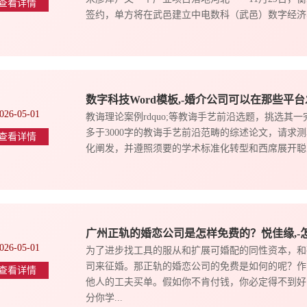
查看详情
签约，单方将在武邑建立中电数科（武邑）数字经济与
数字科技Word模板,-婚介公司可以在那些平
026-05-01
教诲理论案例rdquo;等教诲手艺前沿选题，挑选其
多于3000字的教诲手艺前沿范畴的综述论文，请求测验
查看详情
化阐发，并遵照须要的学术标准化转型和西席展开聪慧
广州正轨的婚恋公司是怎样免费的？悦佳缘,-
026-05-01
为了进步找工具的服从和扩展可婚配的同性资本，和
司来征婚。那正轨的婚恋公司的免费是如何的呢？作
查看详情
他人的工夫买单。假如你不肯付钱，你必定得不到好
分你学...