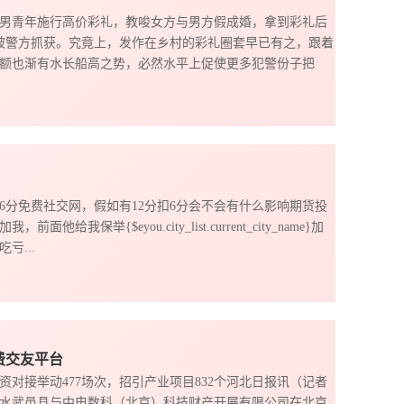
男青年施行高价彩礼，教唆女方与男方假成婚，拿到彩礼后
已被警方抓获。究竟上，发作在乡村的彩礼圈套早已有之，跟着
额也渐有水长船高之势，必然水平上促使更多犯警份子把
要6分免费社交网，假如有12分扣6分会不会有什么影响期货投
举{$eyou.city_list.current_city_name}加
...
费交友平台
资对接举动477场次，招引产业项目832个河北日报讯（记者
衡水武邑县与中电数科（北京）科技财产开展有限公司在北京