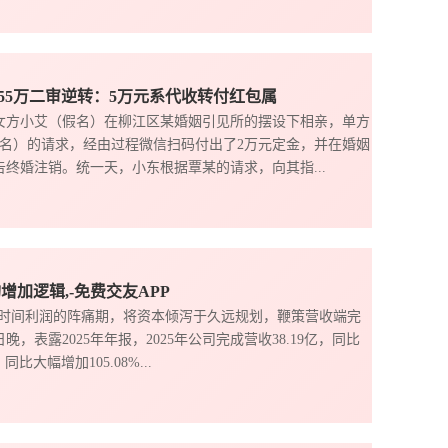
55万二审逆转：5万元系代收转付红包属
）与女方小艾（假名）在柳江区某婚姻引见所的摆设下相亲，单方
名）的请求，经由过程微信扫码付出了2万元定金，并在婚姻
告终婚注销。统一天，小东根据覃某的请求，向其指...
构增加逻辑,-免费交友APP
短时间利润的阵痛期，将资本倾泻于久远规划，鞭策营收端完
，表露2025年年报，2025年公司完成营收38.19亿，同比
比大幅增加105.08%...