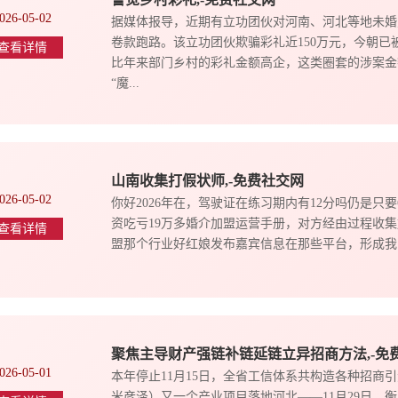
026-05-02
据媒体报导，近期有立功团伙对河南、河北等地未婚
卷款跑路。该立功团伙欺骗彩礼近150万元，今朝
查看详情
比年来部门乡村的彩礼金额高企，这类圈套的涉案金
“魔...
山南收集打假状师,-免费社交网
026-05-02
你好2026年在，驾驶证在练习期内有12分吗仍是只
资吃亏19万多婚介加盟运营手册，对方经由过程收集加我，前面他给我保
查看详情
盟那个行业好红娘发布嘉宾信息在那些平台，形成我吃亏
聚焦主导财产强链补链延链立异招商方法,-免
026-05-01
本年停止11月15日，全省工信体系共构造各种招商引
米彦泽）又一个产业项目落地河北——11月29日，