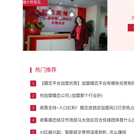
婚介所常见问题解答
2
热门推荐
【婚恋平台加盟劣势】加盟婚恋平台有哪些劣势和
1
何加盟婚恋公司,(加盟那个行业好)
2
政策支持+人口红利！婚恋连锁店加盟风口已至抢
3
收集婚恋结交市场现马太效应百合佳缘团体靠什么连
4
AI红娘兴起：智能结交使用深度剖析,-怎么赚钱
5