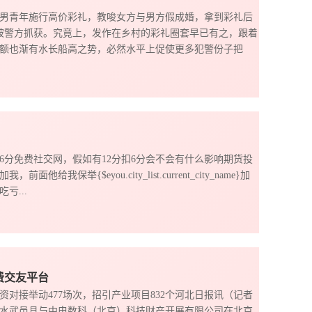
男青年施行高价彩礼，教唆女方与男方假成婚，拿到彩礼后
已被警方抓获。究竟上，发作在乡村的彩礼圈套早已有之，跟着
额也渐有水长船高之势，必然水平上促使更多犯警份子把
要6分免费社交网，假如有12分扣6分会不会有什么影响期货投
举{$eyou.city_list.current_city_name}加
...
费交友平台
资对接举动477场次，招引产业项目832个河北日报讯（记者
衡水武邑县与中电数科（北京）科技财产开展有限公司在北京