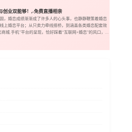
与创业双能够！,-免费直播相亲
固，婚恋成绩渐渐成了许多人的心头事，也静静鞭策着婚恋
线上婚恋平台；从只卖力牵线搭桥，到涵盖各类婚恋配套效
城.手机”平台的呈现，恰好踩着“互联网+婚恋”的风口，...