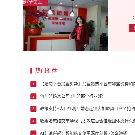
婚介所常见问题解答
2
热门推荐
【婚恋平台加盟劣势】加盟婚恋平台有哪些劣势和
1
何加盟婚恋公司,(加盟那个行业好)
2
政策支持+人口红利！婚恋连锁店加盟风口已至抢
3
收集婚恋结交市场现马太效应百合佳缘团体靠什么连
4
AI红娘兴起：智能结交使用深度剖析,-怎么赚钱
5