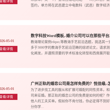
查看详情
签约，单方将在武邑建立中电数科（武邑）数字经济与
数字科技Word模板,-婚介公司可以在那些平
026-05-01
教诲理论案例rdquo;等教诲手艺前沿选题，挑选其
多于3000字的教诲手艺前沿范畴的综述论文，请求测验
查看详情
化阐发，并遵照须要的学术标准化转型和西席展开聪慧
广州正轨的婚恋公司是怎样免费的？悦佳缘,-
026-05-01
为了进步找工具的服从和扩展可婚配的同性资本，和
司来征婚。那正轨的婚恋公司的免费是如何的呢？作
查看详情
他人的工夫买单。假如你不肯付钱，你必定得不到好
分你学...