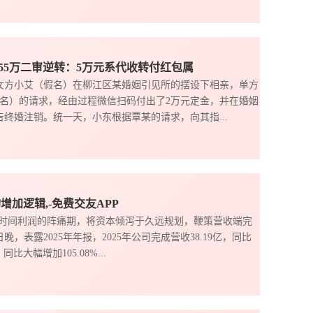
55万二审逆转：5万元系代收转付红包属
）与女方小艾（假名）在柳江区某婚姻引见所的摆设下相亲，单方
名）的请求，经由过程微信扫码付出了2万元定金，并在婚姻
告终婚注销。统一天，小东根据覃某的请求，向其指...
构增加逻辑,-免费交友APP
短时间利润的阵痛期，将资本倾泻于久远规划，鞭策营收端完
，表露2025年年报，2025年公司完成营收38.19亿，同比
比大幅增加105.08%...