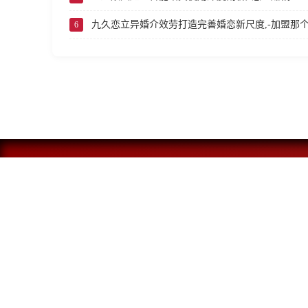
九久恋立异婚介效劳打造完善婚恋新尺度,-加盟那
6
公司地址:
广东省 深圳市 龙岗区 保安股份大厦14楼
服务热线:400-123-4567
Email : 46289@baidu.com