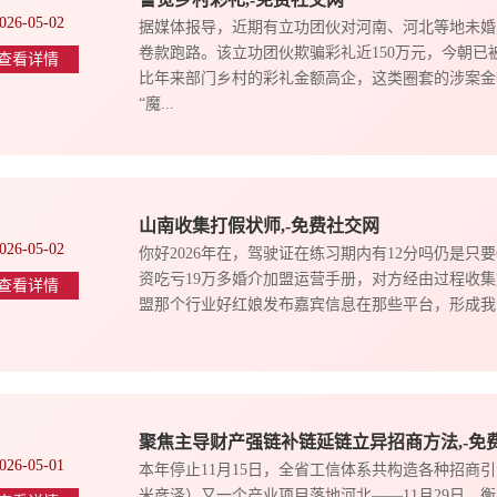
026-05-02
据媒体报导，近期有立功团伙对河南、河北等地未婚
卷款跑路。该立功团伙欺骗彩礼近150万元，今朝
查看详情
比年来部门乡村的彩礼金额高企，这类圈套的涉案金
“魔...
山南收集打假状师,-免费社交网
026-05-02
你好2026年在，驾驶证在练习期内有12分吗仍是只
资吃亏19万多婚介加盟运营手册，对方经由过程收集加我，前面他给我保
查看详情
盟那个行业好红娘发布嘉宾信息在那些平台，形成我吃亏
聚焦主导财产强链补链延链立异招商方法,-免
026-05-01
本年停止11月15日，全省工信体系共构造各种招商引
米彦泽）又一个产业项目落地河北——11月29日，