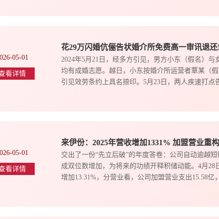
花29万闪婚伉俪告状婚介所免费高一审讯退还
026-05-01
2024年5月21日，经多方引见，男方小东（假名
均有成婚志愿。越日，小东按婚介所运营者覃某（假
查看详情
引见效劳条约上具名捺印。5月23日，两人疾速打点
来伊份：2025年营收增加1331% 加盟营业重
026-05-01
交出了一份“先立后破”的年度答卷：公司自动逾越
成双位数增加，为将来的功绩开释积储动能。4月28日晚
查看详情
增加13.31%，分营业看，公司加盟营业支出15.58亿，同