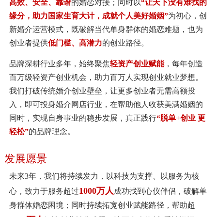
高效、安全、靠谱
的婚恋对接；同时以
“让天下没有难找的
缘分，助力国家生育大计，成就个人美好婚姻”
为初心，创
新婚介运营模式，既破解当代单身群体的婚恋难题，也为
创业者提供
低门槛、高潜力
的创业路径。
品牌深耕行业多年，始终聚焦
轻资产创业赋能
，每年创造
百万级轻资产创业机会，助力百万人实现创业就业梦想。
我们打破传统婚介创业壁垒，让更多创业者无需高额投
入，即可投身婚介网店行业，在帮助他人收获美满婚姻的
同时，实现自身事业的稳步发展，真正践行
“脱单+创业 更
轻松”
的品牌理念。
发展愿景
未来3年，我们将持续发力，以科技为支撑、以服务为核
1000万人
心，致力于服务超过
成功找到心仪伴侣，破解单
身群体婚恋困境；同时持续拓宽创业赋能路径，帮助超