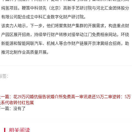
纯氢项目。鞭策中科领先（北京）高新手艺研讨院与河北汇金团体股分
有限公司配合成立中科汇金数字化财产研讨院。
该卖力人暗示，下一步，他们将聚焦财产集群的开展需求，构造重点财
产园区展开招商，持续举行财产转移对接举动江门免费相亲网站，环绕
新能源和智能网联汽车、机械人等合作财产链展开京津冀结合招商，助
推河北制作业高质量开展。
标签：
上一篇：花29万闪婚伉俪告状婚介所免费高一审讯退还55万二审逆转：5万
元系代收转付红包属
下一篇：没有了
相关阅读