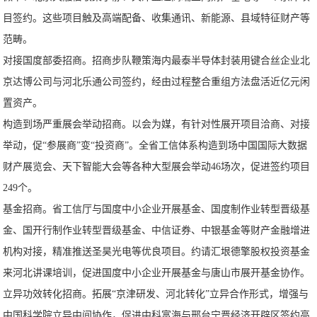
目签约。这些项目触及高端配备、收集通讯、新能源、县域特征财产等
范畴。
对接国度部委招商。招商步队鞭策海内最泰半导体封装用键合丝企业北
京达博公司与河北乐通公司签约，经由过程整合重组方法盘活近亿元闲
置资产。
构造到场严重展会举动招商。以会为媒，有针对性展开项目洽商、对接
举动，促“参展商”变“投资商”。全省工信体系构造到场中国国际大数据
财产展览会、天下智能大会等各种大型展会举动46场次，促进签约项目
249个。
基金招商。省工信厅与国度中小企业开展基金、国度制作业转型晋级基
金、国开行制作业转型晋级基金、中信证券、中银基金等财产金融增进
机构对接，精准推送圣昊光电等优良项目。约请汇垠德擎股权投资基金
来河北讲课培训，促进国度中小企业开展基金与唐山市展开基金协作。
立异功效转化招商。拓展“京津研发、河北转化”立异合作形式，增强与
中国科学院立异中间协作，促进中科富海与邢台宁晋经济开辟区签约高