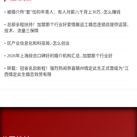
• 被婚介所“套”住的年青人：有人月薪八千背上30万,-怎么赚钱
• 总部全程扶持！加盟那个行业好爱情搬运工婚恋连锁店提供运营、
技术、流量三保障
• 区产业信息化和科技局,-怎么创业
• 2026年上海综合口碑好的婚介机构汇总,-加盟那个行业好
• 转载：冠省名启新程！强烈热闹恭喜赣州情定此生正式晋级为“江
西情定此生婚恋效劳有限