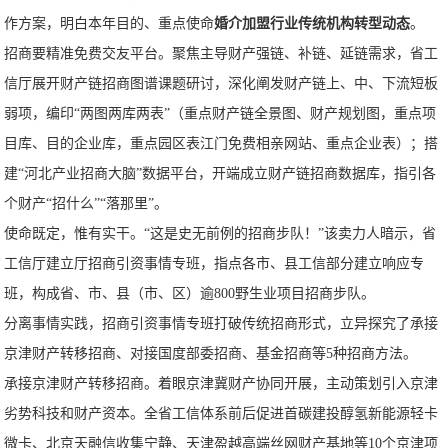
作方案，明白本年目的、重点使命
婚介加盟行业传统机构转型动态
。
招商要精准免费交友平台。聚焦主导财产强链、补链、延链需求，省工
信厅展开财产链招商图谱课题研讨，深化阐发财产链上、中、下流短板
弱项，编印“两图两库两表”（重点财产链全景图、财产规划图，重点项
目库、目的企业库，重点园区表江门免费相亲网站、重点企业表）；搭
建“河北产业招商大脑”数据平台，开端成立财产链招商数据库，指引各
个财产“招什么”“落那里”。
使命既定，惟有实干。“这是史无前例的招商步队！”该卖力人暗示，省
工信厅建立厅招商引资事情专班，指点各市、县工信部分建立响应专
班，构成省、市、县（市、区）逾800野生业项目招商步队。
分离事情实践，招商引资事情专班打破传统招商形式，立异探究了承接
京津财产转移招商、对接国度部委招商、基金招商等5种招商方法。
承接京津财产转移招商。着眼京津冀财产协同开展，主动策划引入京津
劣势科技和财产资本。全省工信体系前后促进首碳建投醇氢新能源轻卡
微卡、北京天融信收集宁静、天津盈越高端丝网财产基地等10个京津项