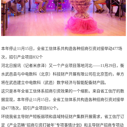
本年停止11月15日，全省工信体系共构造各种招商引资对接举动477场
次，招引产业项目832个
河北日报讯（记者米彦泽）又一个产业项目落地河北——11月29日，衡
水武邑县与中电数科（北京）科技财产开展有限公司在北京签约，单方
将在武邑建立中电数科（武邑）数字经济与智能配备财产园。
这只是本年全省工信体系招商引资效果的一个缩影。来自省工信厅的数
据显现，本年停止11月15日，全省工信体系共构造各种招商引资对接举
动477场次，招引产业项目832个。
环绕我省主导财产短板弱项和县域特征财产集群开展需求，省工信厅订
定《产业范畴“招商引资打破年”专项事情计划》和主导财产招商专项动