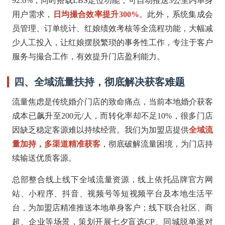
92.6%；同时搭载LBS定位功能，可自动推送3公里内单身
用户需求，
日均撮合效率提升300%
。此外，系统集成会
员管理、订单统计、红娘绩效考核等全流程功能，大幅减
少人工投入，让红娘摆脱繁琐的事务性工作，专注于客户
服务与撮合工作，有效提升门店盈利能力。
四、全域流量扶持，彻底解决获客难题
流量焦虑是传统婚介门店的致命痛点，当前本地婚介获客
成本已飙升至200元/人，而转化率却不足10%，很多门店
因缺乏稳定客源难以持续经营。我们为加盟店提供
全域流
量加持，多渠道精准获客
，彻底破解流量困境，为门店持
续输送优质客源。
总部整合线上线下全域流量资源，线上依托品牌官方网
站、小程序、抖音、视频号等短视频平台及本地生活平
台，为加盟店精准推送本地单身客户；线下联合社区、商
超、企业等场景，策划开展七夕盲选CP、同城脱单派对