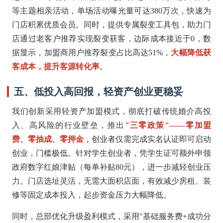
等主题相亲活动，单场活动曝光量可达380万次，快速为
门店积累优质会员。同时，提供专属裂变工具包，助力门
店通过老客户推荐实现裂变获客，边际成本接近于0，数
据显示，加盟商用户推荐裂变占比高达51%，
大幅降低获
客成本，提升客源转化率
。
五、低投入高回报，轻资产创业更稳妥
我们创新采用轻资产加盟模式，彻底打破传统婚介高投
入、高风险的行业壁垒，推出
"三零政策"——零加盟
费、零抽成、零押金
，创业者仅需完成实名认证即可启动
创业，门槛极低。针对学生创业者，凭学生证可额外申领
政府数字红娘津贴（每单补贴80元），进一步减轻创业压
力。门店选址灵活，无需大面积店面，有效减少房租、装
修等固定成本投入，起步资金压力大幅降低。
同时，总部优化升级盈利模式，采用"基础服务费+成功分