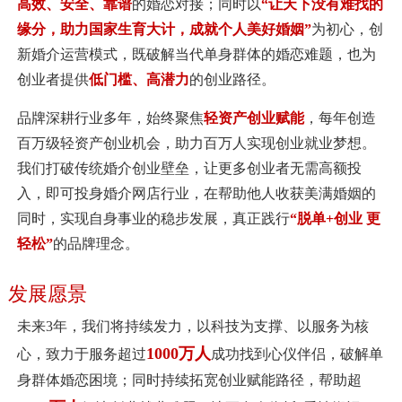
高效、安全、靠谱
的婚恋对接；同时以
“让天下没有难找的
缘分，助力国家生育大计，成就个人美好婚姻”
为初心，创
新婚介运营模式，既破解当代单身群体的婚恋难题，也为
创业者提供
低门槛、高潜力
的创业路径。
品牌深耕行业多年，始终聚焦
轻资产创业赋能
，每年创造
百万级轻资产创业机会，助力百万人实现创业就业梦想。
我们打破传统婚介创业壁垒，让更多创业者无需高额投
入，即可投身婚介网店行业，在帮助他人收获美满婚姻的
同时，实现自身事业的稳步发展，真正践行
“脱单+创业 更
轻松”
的品牌理念。
发展愿景
未来3年，我们将持续发力，以科技为支撑、以服务为核
1000万人
心，致力于服务超过
成功找到心仪伴侣，破解单
身群体婚恋困境；同时持续拓宽创业赋能路径，帮助超