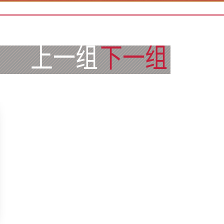
上一组
下一组
兰州
拉萨