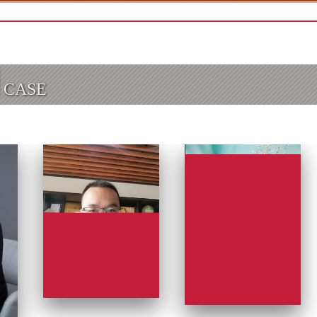
例
CASE
泸州
乐山
龙岩
洛阳
廊坊
辽阳