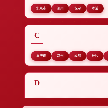
北京市
滨州
保定
本溪
C
重庆市
常州
成都
长沙
D
东莞
德州
东营
德阳