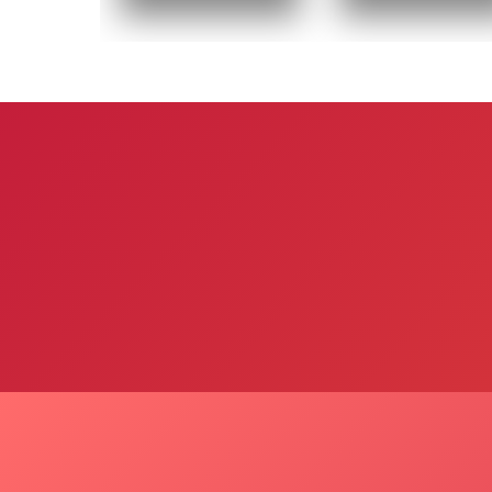
茂名
绵阳
N
南京
宁波
南通
南充
P
莆田
盘锦