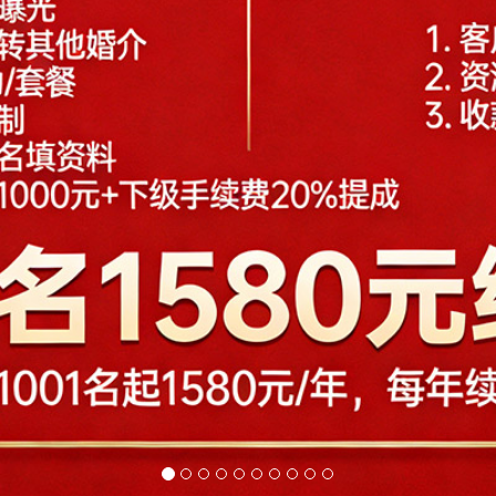
菏泽
黄石
黄冈
衡阳
邯郸
衡水
哈
济宁
荆州
焦作
锦州