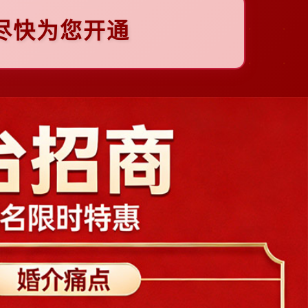
尽快为您开通
下
一
张