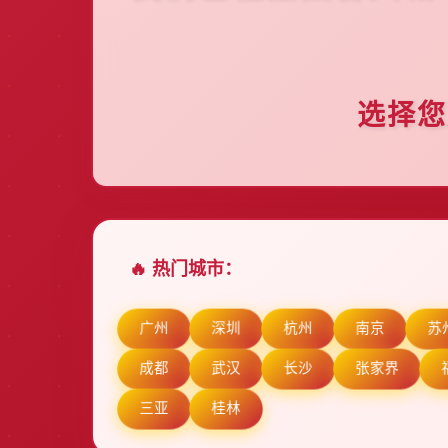
选择您
🔥 热门城市：
广州
深圳
杭州
南京
苏
成都
武汉
长沙
张家界
三亚
桂林