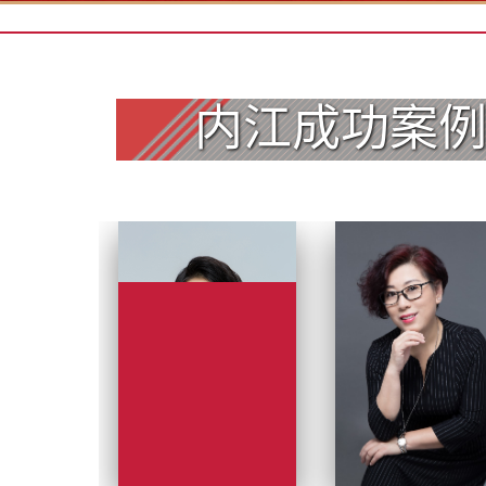
开封
昆明
内江成功案
L
丽水
连云港
临沂
聊城
M