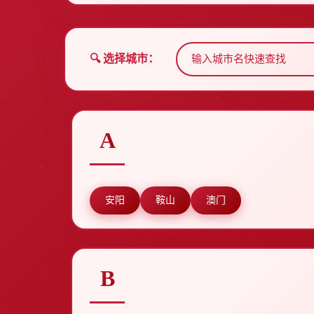
🔍 选择城市：
A
安阳
鞍山
澳门
B