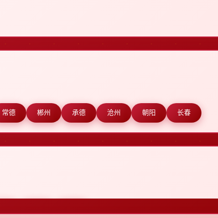
常德
郴州
承德
沧州
朝阳
长春
达州
大连
丹东