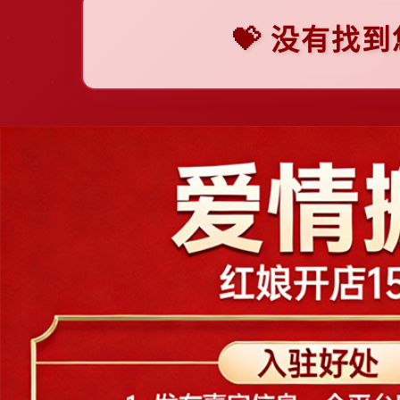
💝 没有找
F
上
佛山
福州
抚顺
阜新
一
张
G
广州
贵阳
桂林