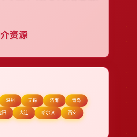
婚介资源
温州
无锡
济南
青岛
沈阳
大连
哈尔滨
西安