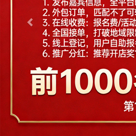
H
杭州
惠州
湖州
淮安
J
江门
嘉兴
金华
济南
K