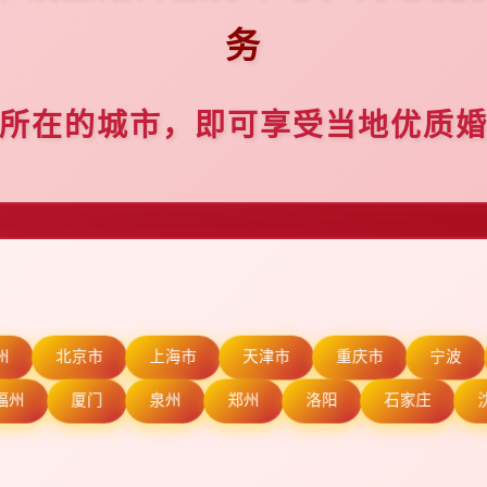
务
所在的城市，即可享受当地优质
州
北京市
上海市
天津市
重庆市
宁波
福州
厦门
泉州
郑州
洛阳
石家庄