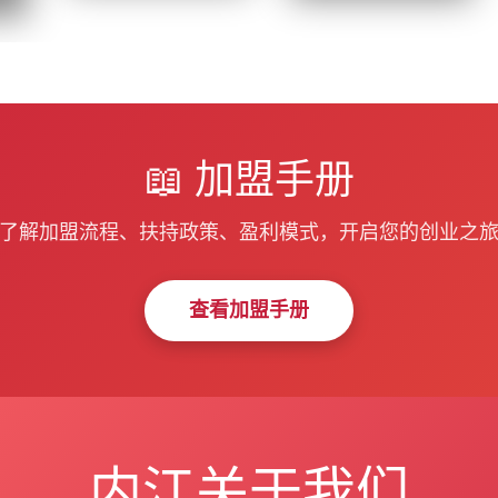
📖 加盟手册
了解加盟流程、扶持政策、盈利模式，开启您的创业之
内江
南平
宁德
南阳
南昌
南宁
查看加盟手册
内江关于我们