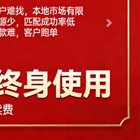
尔滨
合肥
海口
呼和浩特